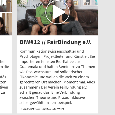
BIW#12 // FairBindung e.V.
Kommunikationswissenschaftler und
Psychologen. Projektleiter und Künstler. Sie
fiel
importieren feinsten Bio-Kaffee aus
um die
Guatemala und halten Seminare zu Themen
wie Postwachstum und solidarischer
afés
Ökonomie und wollen die Welt zu einem
tzen
gerechteren Ort machen. Moment mal. Alles
tiven
zusammen? Der Verein FairBindung e.V.
 zu
schafft genau das. Eine Verbindung
zwischen Theorie und Praxis inklusive
selbstgewähltem Lernbeispiel.
16 NOVEMBER 2016 | VON
TANJA BÜTTNER