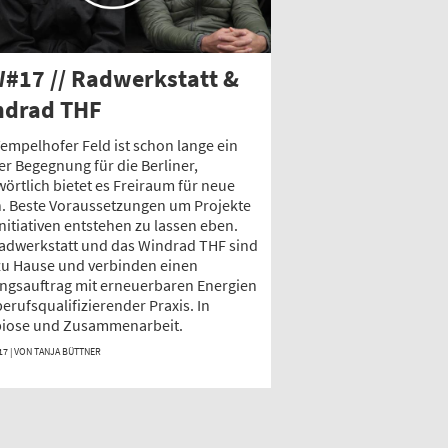
#17 // Radwerkstatt &
ndrad THF
empelhofer Feld ist schon lange ein
er Begegnung für die Berliner,
örtlich bietet es Freiraum für neue
n. Beste Voraussetzungen um Projekte
nitiativen entstehen zu lassen eben.
Radwerkstatt und das Windrad THF sind
zu Hause und verbinden einen
ngsauftrag mit erneuerbaren Energien
erufsqualifizierender Praxis. In
iose und Zusammenarbeit.
17 | VON
TANJA BÜTTNER