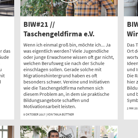
BIW#21 //
BIW
Taschengeldfirma e.V.
Wi
Wenn ich einmal groß bin, möchte ich... Ja
Das T
r das
was eigentlich werden? Viele Jugendliche
Ort d
äude
oder junge Erwachsene wissen oft gar nicht,
wortw
s
welchen Berufsweg sie nach der Schule
Idee
u
einschlagen sollen. Gerade solche mit
und I
mit
Migrationshintergrund haben es oft
Die 
d
besonders schwer. Vereine und Initiativen
hier 
wie die Taschengeldfirma nehmen sich
Bildu
diesem Problem an, in dem sie praktische
und b
Bildungsangebote schaffen und
Symb
Motivationsarbeit leisten.
2 MAI 20
5 OKTOBER 2017 | VON
TANJA BÜTTNER