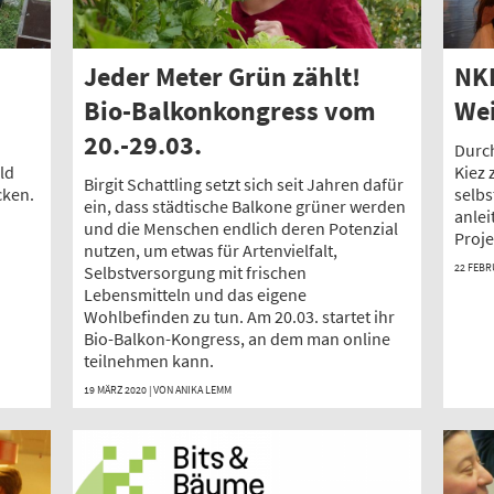
Jeder Meter Grün zählt!
NKI
Bio-Balkonkongress vom
We
20.-29.03.
Durc
ld
Kiez
Birgit Schattling setzt sich seit Jahren dafür
cken.
selb
ein, dass städtische Balkone grüner werden
anlei
und die Menschen endlich deren Potenzial
Proje
nutzen, um etwas für Artenvielfalt,
22 FEBR
Selbstversorgung mit frischen
Lebensmitteln und das eigene
Wohlbefinden zu tun. Am 20.03. startet ihr
Bio-Balkon-Kongress, an dem man online
teilnehmen kann.
19 MÄRZ 2020 | VON
ANIKA LEMM