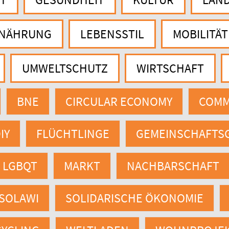
RNÄHRUNG
LEBENSSTIL
MOBILITÄT
UMWELTSCHUTZ
WIRTSCHAFT
BNE
CIRCULAR ECONOMY
COM
IY
FLÜCHTLINGE
GEMEINSCHAFTS
LGBQT
MARKT
NACHBARSCHAFT
SOLAWI
SOLIDARISCHE ÖKONOMIE