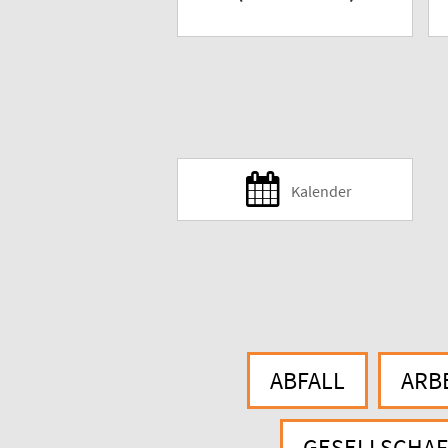
Kalender
ABFALL
ARB
GESELLSCHAF