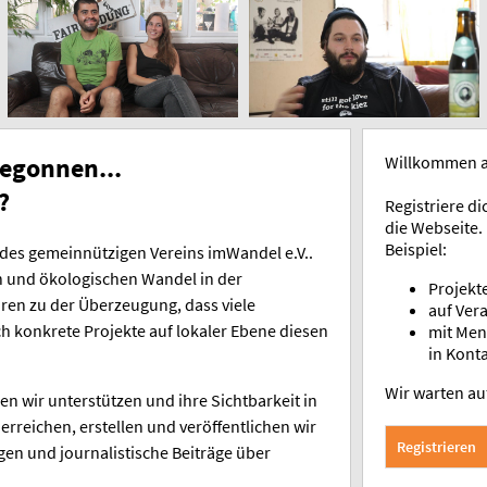
egonnen...
Willkommen 
?
Registriere di
die Webseite.
Beispiel:
l des gemeinnützigen Vereins imWandel e.V..
en und ökologischen Wandel in der
Projekte
ren zu der Überzeugung, dass viele
auf Ver
h konkrete Projekte auf lokaler Ebene diesen
mit Men
in Konta
Wir warten au
n wir unterstützen und ihre Sichtbarkeit in
 erreichen, erstellen und veröffentlichen wir
Registrieren
gen und journalistische Beiträge über