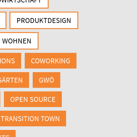
PRODUKTDESIGN
WOHNEN
MONS
COWORKING
GÄRTEN
GWÖ
OPEN SOURCE
TRANSITION TOWN