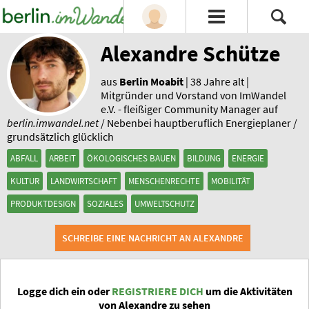
Alexandre Schütze
aus
Berlin Moabit
| 38 Jahre alt |
Mitgründer und Vorstand von ImWandel
e.V. - fleißiger Community Manager auf
berlin.imwandel.net
/ Nebenbei hauptberuflich Energieplaner /
grundsätzlich glücklich
ABFALL
ARBEIT
ÖKOLOGISCHES BAUEN
BILDUNG
ENERGIE
KULTUR
LANDWIRTSCHAFT
MENSCHENRECHTE
MOBILITÄT
PRODUKTDESIGN
SOZIALES
UMWELTSCHUTZ
SCHREIBE EINE NACHRICHT AN ALEXANDRE
Logge dich ein oder
REGISTRIERE DICH
um die Aktivitäten
von Alexandre zu sehen