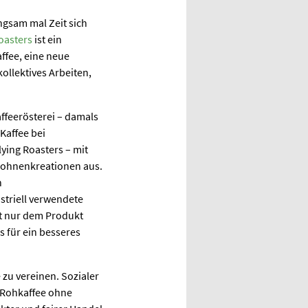
angsam mal Zeit sich
oasters
ist ein
ffee, eine neue
ollektives Arbeiten,
ffeerösterei – damals
Kaffee bei
ying Roasters – mit
ebohnenkreationen aus.
n
striell verwendete
ht nur dem Produkt
 für ein besseres
zu vereinen. Sozialer
 Rohkaffee ohne