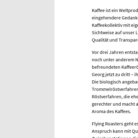
Kaffee ist ein Weltpro
eingehendere Gedanke
Kaffeekollektiv mit ei
Sichtweise auf unser L
Qualität und Transpare
Vor drei Jahren entst
noch unter anderem N
befreundeten Kaffeerö
Georg jetzt zu dritt 
Die biologisch angeb
Trommelröstverfahren m
Röstverfahren, die ehe
gerechter und macht a
Aroma des Kaffees.
Flying Roasters geht 
Anspruch kann mit Qua