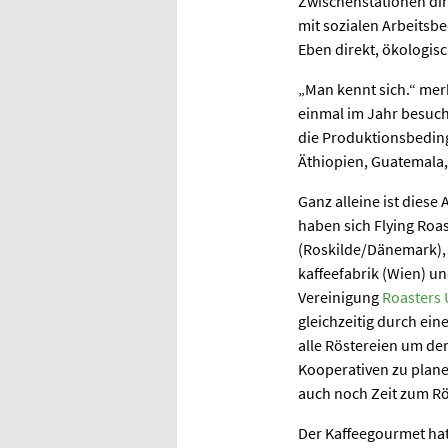
Zwischenstationen dir
mit sozialen Arbeitsb
Eben direkt, ökologisc
„Man kennt sich.“ mer
einmal im Jahr besuch
die Produktionsbeding
Äthiopien, Guatemala
Ganz alleine ist dies
haben sich Flying Roa
(Roskilde/Dänemark), d
kaffeefabrik (Wien) u
Vereinigung
Roasters 
gleichzeitig durch ein
alle Röstereien um de
Kooperativen zu plane
auch noch Zeit zum Rö
Der Kaffeegourmet hat