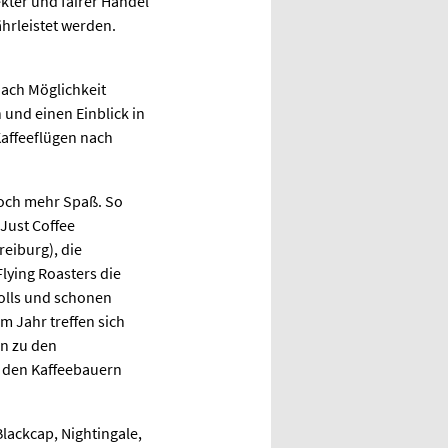
kter und fairer Handel
hrleistet werden.
nach Möglichkeit
und einen Einblick in
affeeflügen nach
doch mehr Spaß. So
Just Coffee
reiburg), die
lying Roasters die
olls und schonen
m Jahr treffen sich
en zu den
i den Kaffeebauern
lackcap, Nightingale,