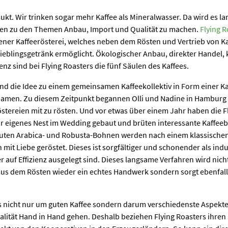
dukt. Wir trinken sogar mehr Kaffee als Mineralwasser. Da wird es l
n zu den Themen Anbau, Import und Qualität zu machen.
Flying R
gener Kaffeerösterei, welches neben dem Rösten und Vertrieb von Ka
ieblingsgetränk ermöglicht. Ökologischer Anbau, direkter Handel, k
nz sind bei Flying Roasters die fünf Säulen des Kaffees.
and die Idee zu einem gemeinsamen Kaffeekollektiv in Form einer Ka
amen. Zu diesem Zeitpunkt begannen Olli und Nadine in Hamburg 
stereien mit zu rösten. Und vor etwas über einem Jahr haben die Fl
– ihr eigenes Nest im Wedding gebaut und brüten interessante Kaffe
auten Arabica- und Robusta-Bohnen werden nach einem klassische
it Liebe geröstet. Dieses ist sorgfältiger und schonender als indu
r auf Effizienz ausgelegt sind. Dieses langsame Verfahren wird nic
us dem Rösten wieder ein echtes Handwerk sondern sorgt ebenfalls
es nicht nur um guten Kaffee sondern darum verschiedenste Aspekte 
lität Hand in Hand gehen. Deshalb beziehen Flying Roasters ihren