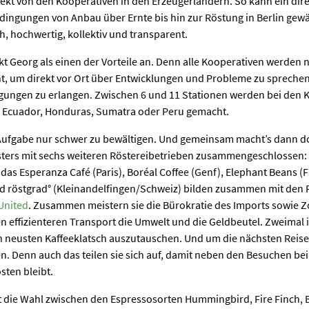
ekt von den Kooperativen in den Erzeugerländern. So kann ein dire
edingungen von Anbau über Ernte bis hin zur Röstung in Berlin gewä
h, hochwertig, kollektiv und transparent.
kt Georg als einen der Vorteile an. Denn alle Kooperativen werden 
t, um direkt vor Ort über Entwicklungen und Probleme zu sprechen 
ungen zu erlangen. Zwischen 6 und 11 Stationen werden bei den K
, Ecuador, Honduras, Sumatra oder Peru gemacht.
e Aufgabe nur schwer zu bewältigen. Und gemeinsam macht’s dann 
sters mit sechs weiteren Röstereibetrieben zusammengeschlossen: 
as Esperanza Café (Paris), Boréal Coffee (Genf), Elephant Beans (F
nd röstgrad° (Kleinandelfingen/Schweiz) bilden zusammen mit den F
United
. Zusammen meistern sie die Bürokratie des Imports sowie Z
en effizienteren Transport die Umwelt und die Geldbeutel. Zweimal i
n neusten Kaffeeklatsch auszutauschen. Und um die nächsten Reis
n. Denn auch das teilen sie sich auf, damit neben den Besuchen be
sten bleibt.
 die Wahl zwischen den Espressosorten Hummingbird, Fire Finch, B