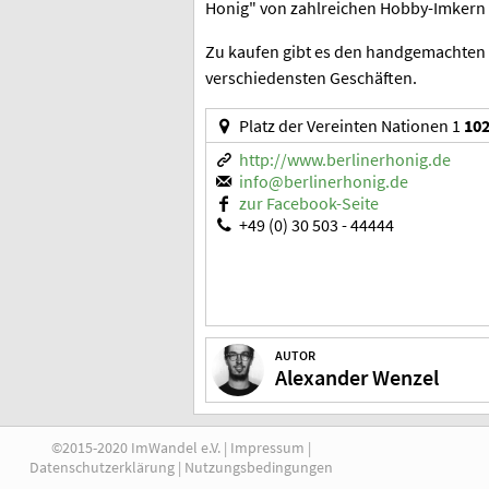
Honig" von zahlreichen Hobby-Imkern a
Zu kaufen gibt es den handgemachten H
verschiedensten Geschäften.
Platz der Vereinten Nationen 1
102
http://www.berlinerhonig.de
info@berlinerhonig.de
zur Facebook-Seite
+49 (0) 30 503 - 44444
AUTOR
Alexander Wenzel
©2015-2020 ImWandel e.V. |
Impressum
|
Datenschutzerklärung
|
Nutzungsbedingungen