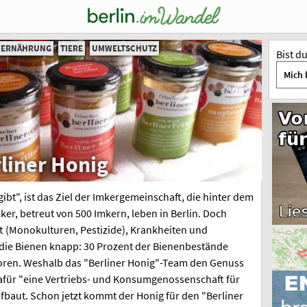
D ERNÄHRUNG
TIERE
UMWELTSCHUTZ
Bist d
Mich 
liner Honig
ibt", ist das Ziel der Imkergemeinschaft, die hinter dem
ker, betreut von 500 Imkern, leben in Berlin. Doch
t (Monokulturen, Pestizide), Krankheiten und
die Bienen knapp: 30 Prozent der Bienenbestände
loren. Weshalb das "Berliner Honig"-Team den Genuss
dafür "eine Vertriebs- und Konsumgenossenschaft für
fbaut. Schon jetzt kommt der Honig für den "Berliner