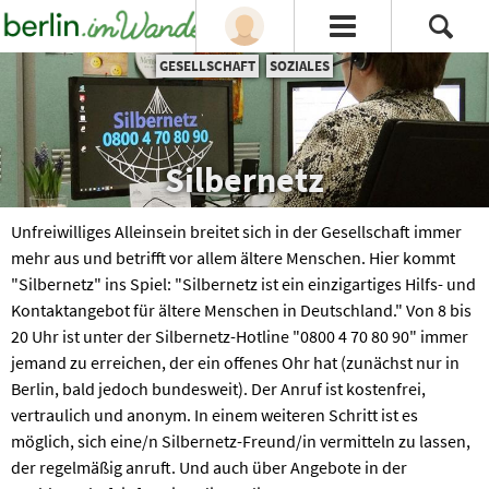
GESELLSCHAFT
SOZIALES
Silbernetz
Unfreiwilliges Alleinsein breitet sich in der Gesellschaft immer
mehr aus und betrifft vor allem ältere Menschen. Hier kommt
"Silbernetz" ins Spiel: "Silbernetz ist ein einzigartiges Hilfs- und
Kontaktangebot für ältere Menschen in Deutschland." Von 8 bis
20 Uhr ist unter der Silbernetz-Hotline "0800 4 70 80 90" immer
jemand zu erreichen, der ein offenes Ohr hat (zunächst nur in
Berlin, bald jedoch bundesweit). Der Anruf ist kostenfrei,
vertraulich und anonym. In einem weiteren Schritt ist es
möglich, sich eine/n Silbernetz-Freund/in vermitteln zu lassen,
der regelmäßig anruft. Und auch über Angebote in der