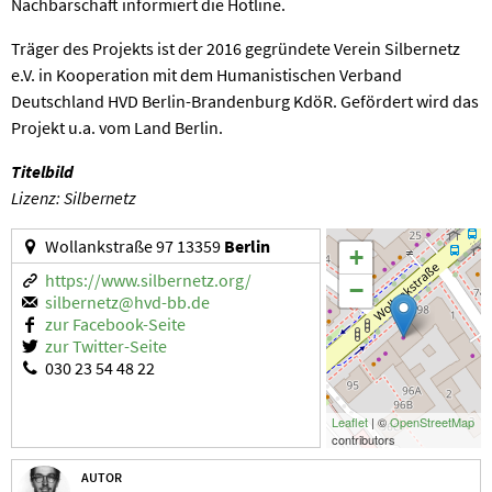
Nachbarschaft informiert die Hotline.
Träger des Projekts ist der 2016 gegründete Verein Silbernetz
e.V. in Kooperation mit dem Humanistischen Verband
Deutschland HVD Berlin-Brandenburg KdöR. Gefördert wird das
Projekt u.a. vom Land Berlin.
Titelbild
Lizenz: Silbernetz
Wollankstraße 97 13359
Berlin
+
https://www.silbernetz.org/
−
silbernetz@hvd-bb.de
zur Facebook-Seite
zur Twitter-Seite
030 23 54 48 22
Leaflet
| ©
OpenStreetMap
contributors
AUTOR